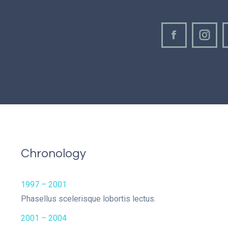
Facebook
Inst
Chronology
1997 – 2001
Phasellus scelerisque lobortis lectus.
2001 – 2004