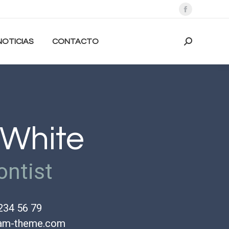
Abrir
enlace
en
NOTICIAS
CONTACTO
Buscar:
una
nueva
ventana/pes
 White
ontist
234 56 79
am-theme.com