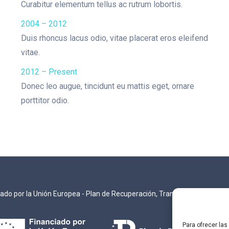
Curabitur elementum tellus ac rutrum lobortis.
2004 – 2012
Duis rhoncus lacus odio, vitae placerat eros eleifend
vitae.
2012 – Present
Donec leo augue, tincidunt eu mattis eget, ornare
porttitor odio.
iado por la Unión Europea - Plan de Recuperación, Transformación y Resi
Para ofrecer la