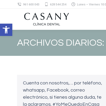
961 600 043
628 544 254
Lunes – Viernes 10:00
Abrir barra de herramientas
ARCHIVOS DIARIOS
Cuenta con nosotros,… por teléfono,
whatsapp, Facebook, correo
electrónico, si tienes alguna duda, te
la aclaramos. #YoMeQuedoEnCasa