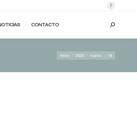
Abrir
enlace
en
NOTICIAS
CONTACTO
Buscar:
una
nueva
ventana/pes
Estás aquí:
Inicio
2020
marzo
18