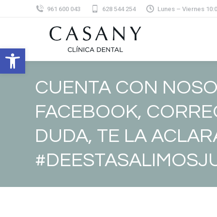
961 600 043
628 544 254
Lunes – Viernes 10:00
Abrir barra de herramientas
CUENTA CON NOSO
FACEBOOK, CORREO
DUDA, TE LA ACL
#DEESTASALIMOSJ