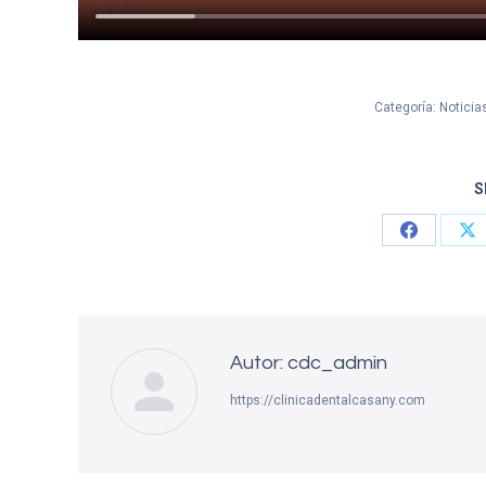
Categoría:
Noticia
S
Compartir
Co
con
co
Facebook
X
Autor:
cdc_admin
https://clinicadentalcasany.com