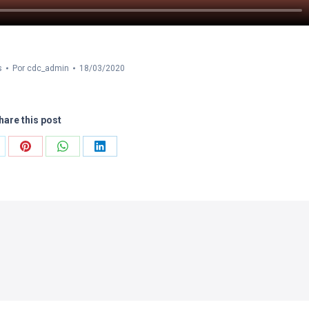
s
Por
cdc_admin
18/03/2020
hare this post
mpartir
Compartir
Compartir
Compartir
n
con
con
con
Pinterest
WhatsApp
LinkedIn