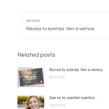
Navegación
ANTERIOR
entre
Publicación
Revisa tu sonrisa. Ven a vernos.
anterior:
publicaciones
Related posts
Revisa tu sonrisa. Ven a vernos.
28/01/2020
Que no te cuenten cuentos…
18/09/2018